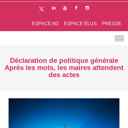
ESPACE AD
ESPACE ÉLUS
PRESSE
Déclaration de politique générale
Après les mots, les maires attendent
des actes