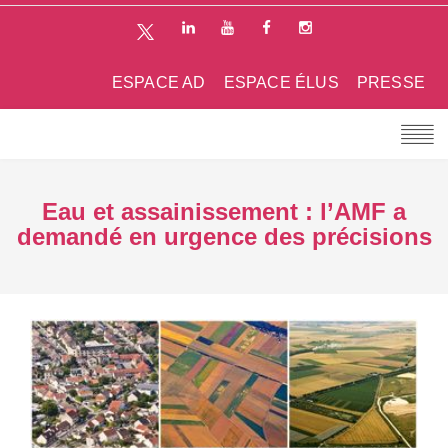
ESPACE AD
ESPACE ÉLUS
PRESSE
Eau et assainissement : l’AMF a
demandé en urgence des précisions