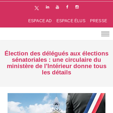
ESPACE AD
ESPACE ÉLUS
PRESSE
Élection des délégués aux élections
sénatoriales : une circulaire du
ministère de l'Intérieur donne tous
les détails