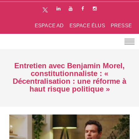
ESPACE AD
ESPACE ÉLUS
PRESSE
Entretien avec Benjamin Morel,
constitutionnaliste : «
Décentralisation : une réforme à
haut risque politique »