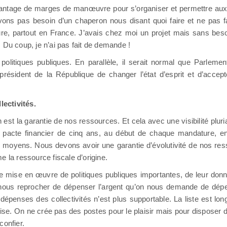
antage de marges de manœuvre pour s’organiser et permettre aux s
’avons pas besoin d’un chaperon nous disant quoi faire et ne pas f
re, partout en France. J’avais chez moi un projet mais sans bes
 Du coup, je n’ai pas fait de demande !
olitiques publiques. En parallèle, il serait normal que Parlemen
résident de la République de changer l’état d’esprit et d’accept
ectivités.
on est la garantie de nos ressources. Et cela avec une visibilité pl
 pacte financier de cinq ans, au début de chaque mandature, en 
 moyens. Nous devons avoir une garantie d’évolutivité de nos re
 la ressource fiscale d’origine.
ieu de mise en œuvre de politiques publiques importantes, de leur 
 nous reprocher de dépenser l’argent qu’on nous demande de dépen
e dépenses des collectivités n’est plus supportable. La liste est 
ise. On ne crée pas des postes pour le plaisir mais pour disposer d’
confier.