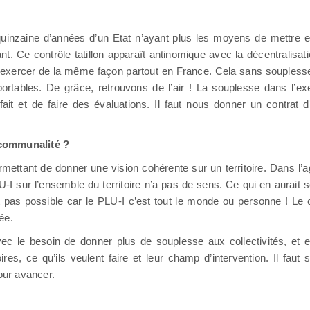
quinzaine d’années d’un Etat n’ayant plus les moyens de mettre
sant. Ce contrôle tatillon apparaît antinomique avec la décentralisat
’exercer de la même façon partout en France. Cela sans souplesse
portables. De grâce, retrouvons de l’air ! La souplesse dans l’
it et de faire des évaluations. Il faut nous donner un contrat d
rcommunalité ?
rmettant de donner une vision cohérente sur un territoire. Dans l’a
 sur l’ensemble du territoire n’a pas de sens. Ce qui en aurait se
 pas possible car le PLU-I c’est tout le monde ou personne ! Le 
ée.
avec le besoin de donner plus de souplesse aux collectivités, et 
s, ce qu’ils veulent faire et leur champ d’intervention. Il faut so
our avancer.