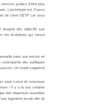
ervices publics d’être plus
aire. L’archétype est France
oin de créer d’ETP car nous
t assigne des objectifs aux
er les évolutions qui seront
uriannuelle sans une remise en
contrepartie des politiques
ssources. Un impôt supprimé
donner sans cesse de nouveaux
ser ! Il y a là une certaine
longue des dépenses nouvelles
une ingénierie locale afin de