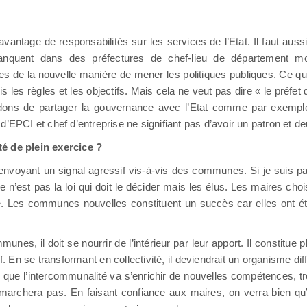
antage de responsabilités sur les services de l’Etat. Il faut auss
anquent dans des préfectures de chef-lieu de département 
s de la nouvelle manière de mener les politiques publiques. Ce qu’
les règles et les objectifs. Mais cela ne veut pas dire « le préfet 
ndons de partager la gouvernance avec l’Etat comme par exemple s
t d’EPCI et chef d’entreprise ne signifiant pas d’avoir un patron et d
té de plein exercice ?
n envoyant un signal agressif vis-à-vis des communes. Si je suis 
 ce n’est pas la loi qui doit le décider mais les élus. Les maires c
cidé. Les communes nouvelles constituent un succès car elles ont ét
nes, il doit se nourrir de l’intérieur par leur apport. Il constitue 
En se transformant en collectivité, il deviendrait un organisme diffé
 que l’intercommunalité va s’enrichir de nouvelles compétences, tr
ne marchera pas. En faisant confiance aux maires, on verra bien qu’e