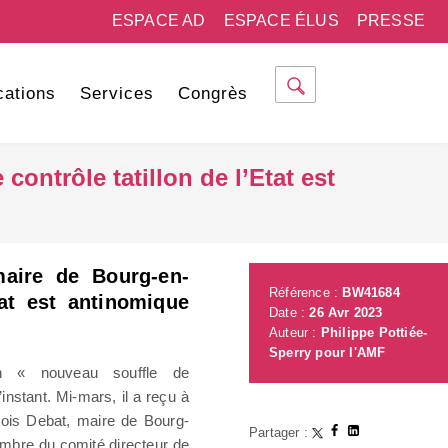
ESPACE AD
ESPACE ÉLUS
PRESSE
cations
Services
Congrès
ontrôle tatillon de l’Etat est
maire de Bourg-en-
Référence :
BW41684
tat est antinomique
Date :
26 Avr 2023
Auteur :
Philippe Pottiée-
Sperry pour l'AMF
un « nouveau souffle de
instant. Mi-mars, il a reçu à
çois Debat, maire de Bourg-
Partager :
mbre du comité directeur de