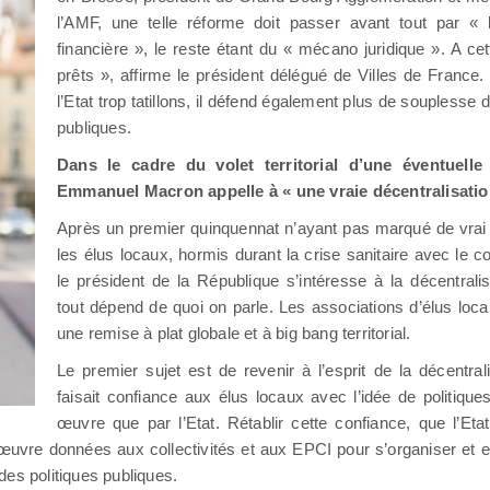
l’AMF, une telle réforme doit passer avant tout par « 
financière », le reste étant du « mécano juridique ». A cet
prêts », affirme le président délégué de Villes de Franc
l’Etat trop tatillons, il défend également plus de souplesse 
publiques.
Dans le cadre du volet territorial d’une éventuelle 
Emmanuel Macron appelle à « une vraie décentralisati
Après un premier quinquennat n’ayant pas marqué de vrai i
les élus locaux, hormis durant la crise sanitaire avec le co
le président de la République s’intéresse à la décentralis
tout dépend de quoi on parle. Les associations d’élus loc
une remise à plat globale et à big bang territorial.
Le premier sujet est de revenir à l’esprit de la décentral
faisait confiance aux élus locaux avec l’idée de politiq
œuvre que par l’Etat. Rétablir cette confiance, que l’Eta
vre données aux collectivités et aux EPCI pour s’organiser et ex
des politiques publiques.