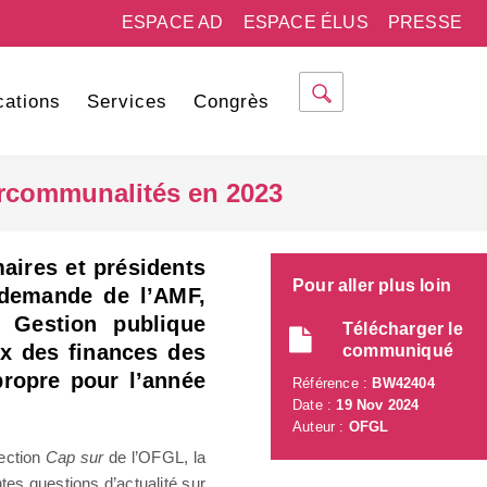
ESPACE AD
ESPACE ÉLUS
PRESSE
cations
Services
Congrès
ercommunalités en 2023
aires et présidents
Pour aller plus loin
 demande de l’AMF,
a Gestion publique
Télécharger le
ux des finances des
communiqué
ropre pour l’année
Référence :
BW42404
Date :
19 Nov 2024
Auteur :
OFGL
lection
Cap sur
de l’OFGL, la
tes questions d’actualité sur