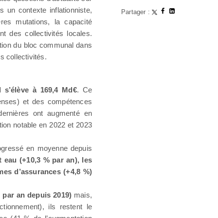
 un contexte inflationniste,
Partager :
ères mutations, la capacité
t des collectivités locales.
uation du bloc communal dans
 collectivités.
 s’élève à 169,4 Md€
. Ce
enses) et des compétences
dernières ont augmenté en
ion notable en 2022 et 2023
rogressé en moyenne depuis
t eau (+10,3 % par an), les
imes d’assurances (+4,8 %)
 par an depuis 2019)
mais,
ionnement), ils restent le