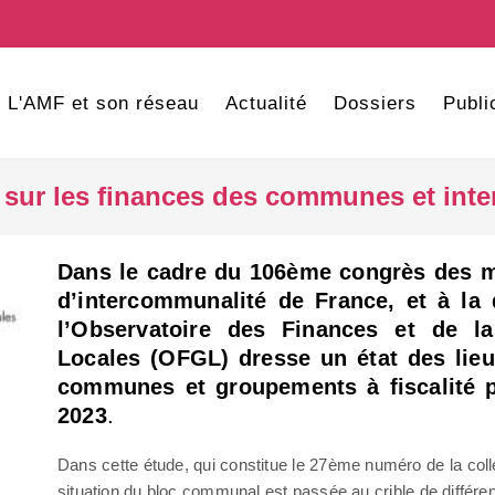
L'AMF et son réseau
Actualité
Dossiers
Publi
 sur les finances des communes et int
Dans le cadre du 106
ème
congrès des m
d’intercommunalité de France, et à la
l’Observatoire des Finances et de l
Locales (OFGL) dresse un état des lie
communes et groupements à fiscalité p
2023
.
Dans cette étude, qui constitue le 27ème numéro de la col
situation du bloc communal est passée au crible de différen