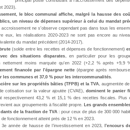
principal poste contribuant à l’accroissement des dépen
et 2023).
ssement, le bloc communal affiche, malgré la hausse des coû
blics, un niveau de dépenses supérieur à celui du mandat pr
t accroissement ne s’observe cependant pas dans tous les ensem
re eux, les réalisations 2020-2023 ne sont pas encore au niveau
uivalente du mandat précédent (2014-2017).
 brute
(solde entre les recettes et dépenses de fonctionnement)
e
vec des situations disparates
, en particulier pour les grou
on nettement moins marquée qu’en 2022 (+2,2 % après +9,9 
sement financée par l’épargne nette
(épargne après remboursem
r les communes et 37,0 % pour les intercommunalités
.
ncière sur les propriétés bâties (TFPB) et la TVA
, augmentée de 
de cotisation sur la valeur ajoutée (CVAE),
dominent le panier 
nt respectivement 43,2 % et 15,1 % des recettes fiscales. Plus
vient aux groupements à fiscalité propre.
Les grands ensembles
dants de la fraction de TVA
: pour ceux de plus de 300 000 habit
s de fonctionnement atteint près de 12 % en 2023.
 3e année de hausse de l’investissement en 2023,
l’encours d