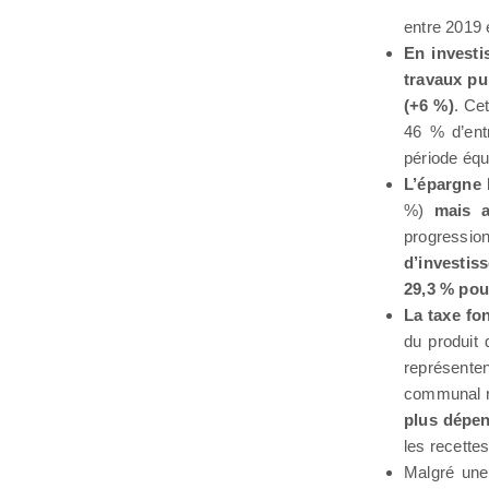
entre 2019 
En investi
travaux pu
(+6 %)
. Ce
46 % d’ent
période éq
L’épargne
%)
mais a
progressi
d’investis
29,3 % pou
La taxe fo
du produit 
représente
communal re
plus dépen
les recette
Malgré une