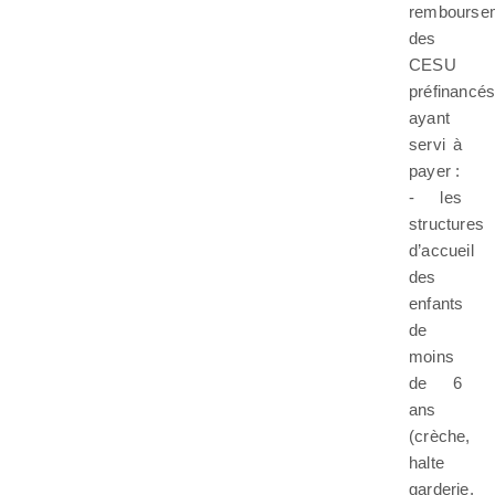
rembourse
des
CESU
préfinancé
ayant
servi à
payer :
- les
structures
d’accueil
des
enfants
de
moins
de 6
ans
(crèche,
halte
garderie,