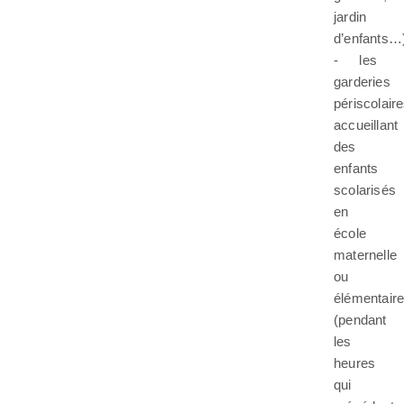
jardin
d’enfants…
- les
garderies
périscolair
accueillant
des
enfants
scolarisés
en
école
maternelle
ou
élémentair
(pendant
les
heures
qui