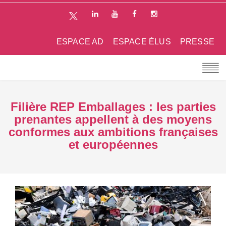
ESPACE AD
ESPACE ÉLUS
PRESSE
Filière REP Emballages : les parties
prenantes appellent à des moyens
conformes aux ambitions françaises
et européennes