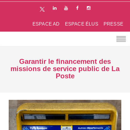
ESPACE AD
ESPACE ÉLUS
PRESSE
Garantir le financement des
missions de service public de La
Poste