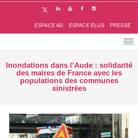
ESPACE AD
ESPACE ÉLUS
PRESSE
Inondations dans l’Aude : solidarité
des maires de France avec les
populations des communes
sinistrées