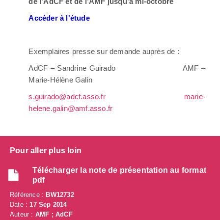
de l’AdCF et de l’AMF jusqu’à mi-octobre
Accéder à l'étude
Exemplaires presse sur demande auprès de :
AdCF – Sandrine Guirado AMF –
Marie-Hélène Galin
s.guirado@adcf.asso.fr
marie-
helene.galin@amf.asso.fr
Pour aller plus loin
Télécharger la note de présentation au format
pdf
Référence :
BW12732
Date :
17 Sep 2014
Auteur :
AMF ; AdCF