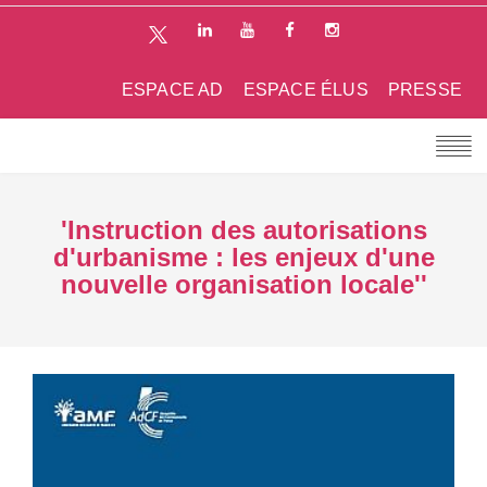
ESPACE AD
ESPACE ÉLUS
PRESSE
'Instruction des autorisations
d'urbanisme : les enjeux d'une
nouvelle organisation locale''