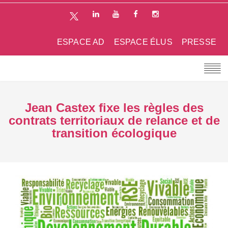
ESPACE AD
ESPACE ÉLUS
PRESSE
Jean Castex fixe les règles des
contrats territoriaux de relance et de
transition écologique