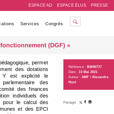
ESPACE AD
ESPACE ÉLUS
PRESSE
cations
Services
Congrès
e fonctionnement (DGF) »
n pédagogique, permet
Référence :
BW40737
ement des dotations
Date :
10 Mai 2021
 est explicité le
Auteur :
AMF / Alexandre
arlementaire des
Huot
comité des finances
tion individuels des
és pour le calcul des
Partager :
mmunes et des EPCI