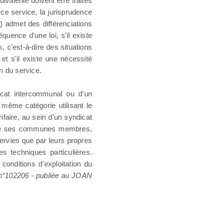
ivalente doivent être traités
 ce service, la jurisprudence
8
) admet des différenciations
séquence d'une loi, s'il existe
, c'est-à-dire des situations
et s'il existe une nécessité
on du service.
dicat intercommunal ou d'un
 même catégorie utilisant le
ifaire, au sein d'un syndicat
e de ses communes membres,
servies que par leurs propres
s techniques particulières.
 conditions d'exploitation du
°102206 - publiée au JOAN