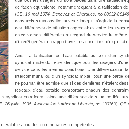
que tous les usagers qui sont placés dans une situation équ
de façon équivalente, notamment quant à la tarification de
(
CE, 10 mai 1974, Denoyez et Chorques, no 88032-8814
dans trois situations limitatives : lorsqu'il s'agit de la con
des différences de situation appréciables entre les usagers
objectivement différentes au regard du service lui-même, 
d'intérêt général en rapport avec les conditions d'exploitati
Ainsi, la tarification de l'eau potable au sein d'un syn
syndicat mixte doit être identique pour les usagers d'une
service dans les mêmes conditions. Une différenciation tar
intercommunal ou d'un syndicat mixte, pour une parti
ne pourrait être admise que si ces dernières n'étaient des
réseaux d'eau potable comportant chacun des contrainte
'un syndicat entraînerait alors une différence de situation liée aux
, 26 juillet 1996, Association Narbonne Libertés, no 130363
).
QE n
ment valables pour les communautés compétentes.