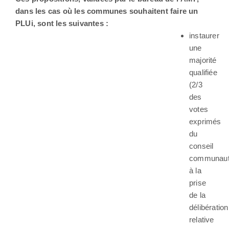
dans les cas où les communes souhaitent faire un
PLUi, sont les suivantes :
instaurer
une
majorité
qualifiée
(2/3
des
votes
exprimés
du
conseil
communaut
à la
prise
de la
délibération
relative