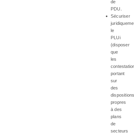
de
PDU.
Sécuriser
juridiqueme
le
PLUi
(disposer
que
les
contestatio
portant
sur
des
disposition
propres
à des
plans
de
secteurs