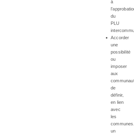
à
l’approbati
du
PLU
intercommu
Accorder
une
possibilité
ou
imposer
aux
communau
de
définir,
en lien
avec
les
communes
un