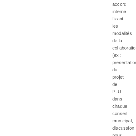
accord
interne
fixant
les
modalités
de la
collaborati
(ex :
présentatio
du
projet
de
PLUi
dans
chaque
conseil
municipal,
discussion
pour