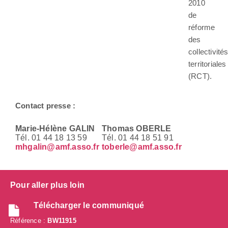
2010
de
réforme
des
collectivité
territoriales
(RCT).
Contact presse :
Marie-Hélène GALIN
Thomas OBERLE
Tél. 01 44 18 13 59
Tél. 01 44 18 51 91
mhgalin@amf.asso.fr
toberle@amf.asso.fr
Pour aller plus loin
Télécharger le communiqué
Référence :
BW11915