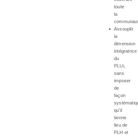
toute
la
communaut
Assouplir
la
dimension
intégratrice
du
PLUi,
sans
imposer
de
façon
systématiq
qu’il
tienne
lieu de
PLH et