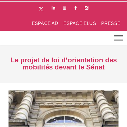
ESPACE AD
ESPACE ÉLUS
PRESSE
Le projet de loi d’orientation des
mobilités devant le Sénat