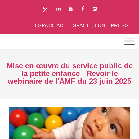
ESPACE AD
ESPACE ÉLUS
PRESSE
Mise en œuvre du service public de
la petite enfance - Revoir le
webinaire de l'AMF du 23 juin 2025