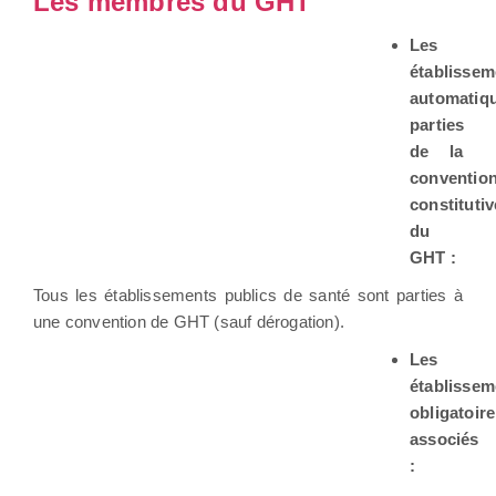
Les membres du GHT
Les
établissem
automatiq
parties
de la
conventio
constitutiv
du
GHT :
Tous les établissements publics de santé sont parties à
une convention de GHT (sauf dérogation).
Les
établissem
obligatoir
associés
: