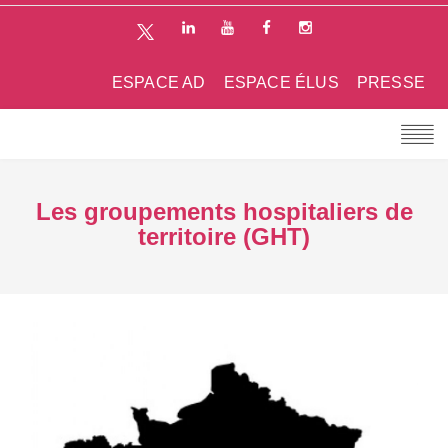
ESPACE AD
ESPACE ÉLUS
PRESSE
Les groupements hospitaliers de
territoire (GHT)