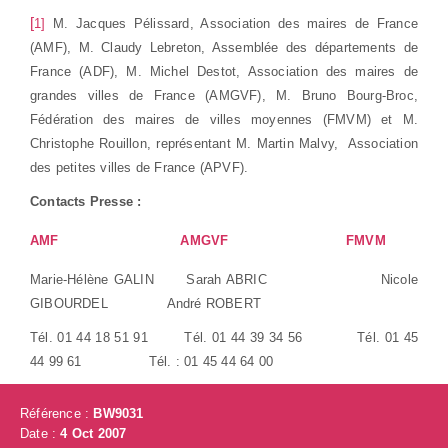
[
1]
M. Jacques Pélissard,
Association des maires de France
(AMF), M. Claudy Lebreton, Assemblée des départements de
France (ADF), M. Michel Destot, Association des maires de
grandes villes de France (AMGVF), M. Bruno Bourg-Broc,
Fédération des maires de villes moyennes (FMVM) et M.
Christophe Rouillon, représentant M. Martin Malvy,
Association
des petites villes de France (APVF).
Contacts Presse :
AMF
AMGVF
FMVM
Marie-Hélène GALIN
Sarah ABRIC
Nicole
GIBOURDEL
André
ROBERT
Tél. 01 44 18 51 91
Tél. 01 44 39 34 56
Tél. 01 45
44 99 61
Tél. : 01 45 44 64 00
Référence :
BW9031
Date :
4 Oct 2007