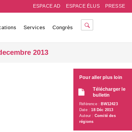
ESPACE AD
ESPACE ÉLUS
PRESSE
cations
Services
Congrès
 decembre 2013
Pour aller plus loin
Télécharger le
bulletin
Référence :
BW12423
Date :
18 Déc 2013
Auteur :
Comité des
régions