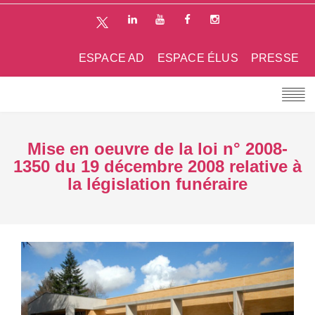
ESPACE AD
ESPACE ÉLUS
PRESSE
Mise en oeuvre de la loi n° 2008-
1350 du 19 décembre 2008 relative à
la législation funéraire