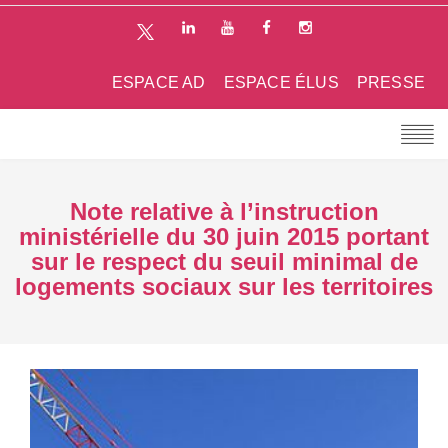
ESPACE AD
ESPACE ÉLUS
PRESSE
Note relative à l’instruction
ministérielle du 30 juin 2015 portant
sur le respect du seuil minimal de
logements sociaux sur les territoires