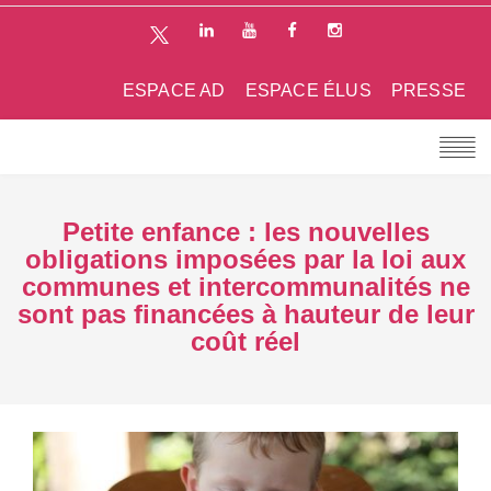
ESPACE AD
ESPACE ÉLUS
PRESSE
Petite enfance : les nouvelles
obligations imposées par la loi aux
communes et intercommunalités ne
sont pas financées à hauteur de leur
coût réel