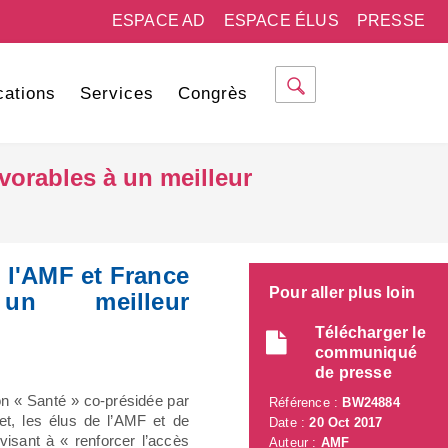
ESPACE AD
ESPACE ÉLUS
PRESSE
cations
Services
Congrès
avorables à un meilleur
: l'AMF et France
Pour aller plus loin
un meilleur
Télécharger le
communiqué
de presse
on « Santé » co-présidée par
Référence :
BW24884
et, les élus de l’AMF et de
Date :
20 Oct 2017
isant à « renforcer l’accès
Auteur :
AMF