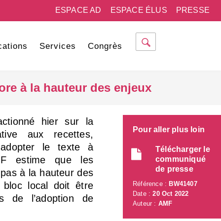
ESPACE AD
ESPACE ÉLUS
PRESSE
cations
Services
Congrès
ore à la hauteur des enjeux
actionné hier sur la
Pour aller plus loin
tive aux recettes,
adopter le texte à
Télécharger le
AMF estime que les
communiqué
de presse
 pas à la hauteur des
 bloc local doit être
Référence :
BW41407
Date :
20 Oct 2022
rs de l’adoption de
Auteur :
AMF