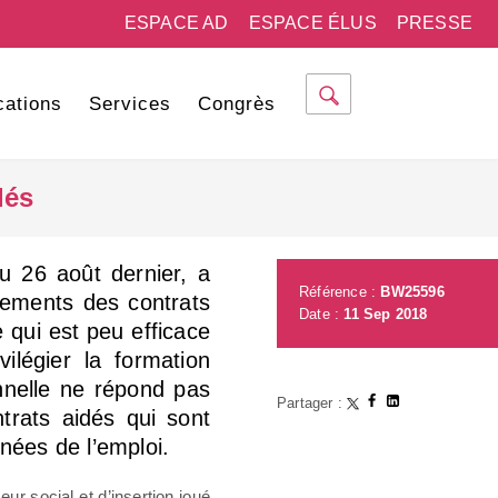
ESPACE AD
ESPACE ÉLUS
PRESSE
cations
Services
Congrès
dés
u 26 août dernier, a
Référence :
BW25596
ncements des contrats
Date :
11 Sep 2018
e qui est peu efficace
vilégier la formation
onnelle ne répond pas
Partager :
ntrats aidés qui sont
nées de l’emploi.
eur social et d’insertion joué