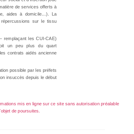
atière de services offerts à
èche, aides à domicile…). La
répercussions sur le tissu
– remplaçant les CUI-CAE)
soit un peu plus du quart
les contrats aidés ancienne
ation possible par les préfets
son insuccès depuis le début
rmations mis en ligne sur ce site sans autorisation préalable
l'objet de poursuites.