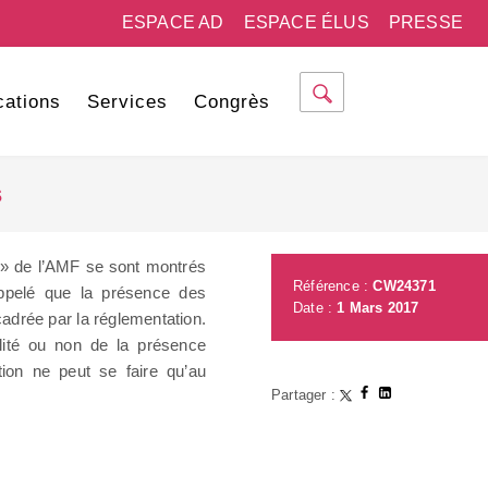
ESPACE AD
ESPACE ÉLUS
PRESSE
cations
Services
Congrès
s
es » de l’AMF se sont montrés
Référence :
CW24371
appelé que la présence des
Date :
1 Mars 2017
adrée par la réglementation.
alité ou non de la présence
tion ne peut se faire qu’au
Partager :