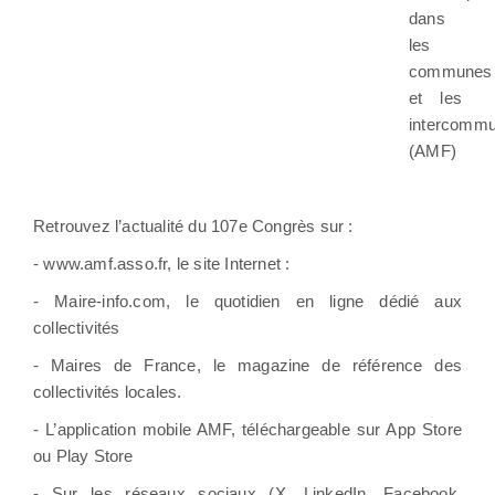
dans
les
communes
et les
intercommu
(AMF)
Retrouvez l’actualité du 107e Congrès sur :
- www.amf.asso.fr, le site Internet :
- Maire-info.com, le quotidien en ligne dédié aux
collectivités
- Maires de France, le magazine de référence des
collectivités locales.
- L’application mobile AMF, téléchargeable sur App Store
ou Play Store
- Sur les réseaux sociaux (X, LinkedIn, Facebook,