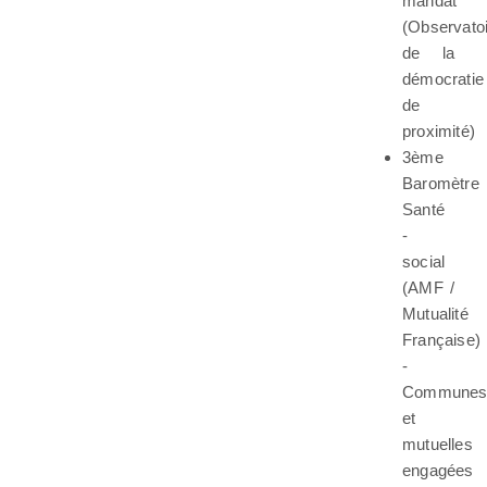
mandat
(Observato
de la
démocratie
de
proximité)
3ème
Baromètre
Santé
-
social
(AMF /
Mutualité
Française)
-
Commune
et
mutuelles
engagées