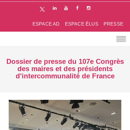
ESPACE AD
ESPACE ÉLUS
PRESSE
Dossier de presse du 107e Congrès
des maires et des présidents
d'intercommunalité de France