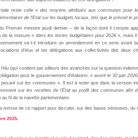
tale reste celle «
des moyens attribués aux communes pour les
mentaires de l’Etat sur les budgets locaux, tels que le prévoit le pr
 Premier ministre jeudi dernier – de la façon dont il compte appl
ion de la mesure «
dans les textes budgétaires pour 2026
», mais i
uvernement va-t-il introduire un amendement en ce sens avant la 
ciations d’élus et les délégations aux collectivités des deux ch
?
e l’élu (qui contient par ailleurs des avancées sur la question indemni
l’obligation pour le gouvernement d’élaborer, «
avant le 30 juin 2026
tat pesant sur les communes
». Il est à noter que dans la version init
élèvement sur les recettes de l’État au profit des communes afin 
au fil de la navette parlementaire.
re la remise de ce rapport pour discuter, sur des bases sérieuses, du
bre 2025
.