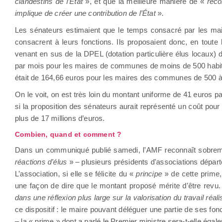
clandestins de l’État
», et que la meilleure manière de «
recon
implique de créer une contribution de l’État
».
Les sénateurs estimaient que le temps consacré par les ma
consacrent à leurs fonctions. Ils proposaient donc, en toute
venant en sus de la DPEL (dotation particulière élus locaux) 
par mois pour les maires de communes de moins de 500 habitan
était de 164,66 euros pour les maires des communes de 500 à
On le voit, on est très loin du montant uniforme de 41 euros pa
si la proposition des sénateurs aurait représenté un coût pour 
plus de 17 millions d’euros.
Combien, quand et comment ?
Dans un communiqué publié samedi, l’AMF reconnaît sobreme
réactions d’élus
» – plusieurs présidents d'associations départ
L’association, si elle se félicite du «
principe
» de cette prime
une façon de dire que le montant proposé mérite d'être revu. 
dans une réflexion plus large sur la valorisation du travail réal
ce dispositif : le maire pouvant déléguer une partie de ses fo
– la « prime » dont a parlé le Premier ministre sera-t-elle égal