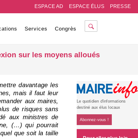
ESPACE AD
ESPACE ÉLUS
PRESSE
cations
Services
Congrès
lexion sur les moyens alloués
mettre davantage les
es, mais il faut leur
emander aux maires,
Le quotidien d'informations
destiné aux élus locaux
plus de risques sans
dé aux ministres de
Abonnez-vous !
nne, (…) qui pourrait
el que soit la taille