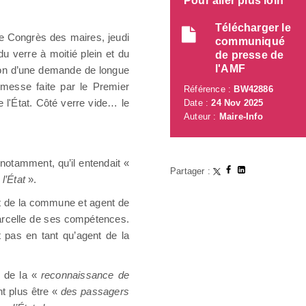
Pour aller plus loin
Télécharger le
7e Congrès des maires, jeudi
communiqué
u verre à moitié plein et du
de presse de
l'AMF
ation d’une demande de longue
messe faite par le Premier
Référence :
BW42886
 l'État. Côté verre vide… le
Date :
24 Nov 2025
Auteur :
Maire-Info
notamment, qu’il entendait «
Partager :
l’État
».
gent de la commune et agent de
 parcelle de ses compétences.
it pas en tant qu’agent de la
n de la «
reconnaissance de
t plus être «
des passagers