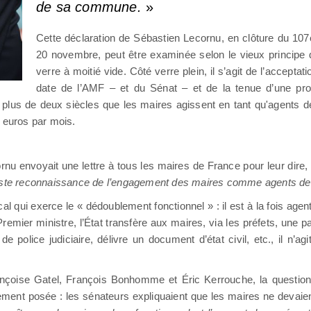
de sa commune.
»
Cette déclaration de Sébastien Lecornu, en clôture du 10
20 novembre, peut être examinée selon le vieux principe d
verre à moitié vide. Côté verre plein, il s’agit de l’accept
date de l’AMF – et du Sénat – et de la tenue d’une pro
plus de deux siècles que les maires agissent en tant qu'agents de
6 euros par mois.
 envoyait une lettre à tous les maires de France pour leur dire, 
juste reconnaissance de l’engagement des maires comme agents de 
 local qui exerce le « dédoublement fonctionnel » : il est à la fois a
Premier ministre, l’État transfère aux maires, via les préfets, une
e police judiciaire, délivre un document d’état civil, etc., il n’ag
rançoise Gatel, François Bonhomme et Éric Kerrouche, la questio
ement posée : les sénateurs expliquaient que les maires ne devaien