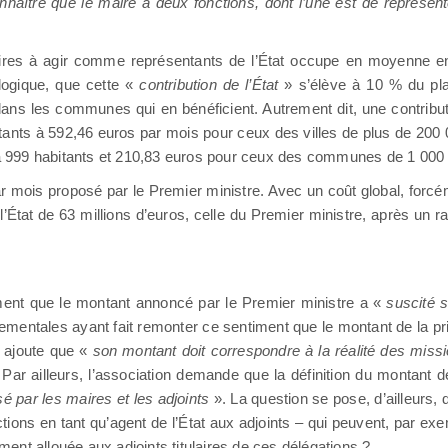
naître que le maire a deux fonctions, dont l’une est de représen
ires à agir comme représentants de l’État occupe en moyenne en
 logique, que cette «
contribution de l’État
» s’élève à 10 % du pla
dans les communes qui en bénéficient. Autrement dit, une contributi
ts à 592,46 euros par mois pour ceux des villes de plus de 200 0
 999 habitants et 210,83 euros pour ceux des communes de 1 000 à
r mois proposé par le Premier ministre. Avec un coût global, forcémen
l’État de 63 millions d’euros, celle du Premier ministre, après un ra
nt que le montant annoncé par le Premier ministre a «
suscité s
ementales ayant fait remonter ce sentiment que le montant de la pr
, ajoute que «
son montant doit correspondre à la réalité des miss
Par ailleurs, l’association demande que la définition du montant d
isé par les maires et les adjoints
». La question se pose, d’ailleurs,
nctions en tant qu’agent de l’État aux adjoints – qui peuvent, par e
ement allouée aux adjoints titulaires de ces délégations ?