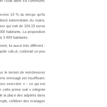
ter l’État dans sa commune,
viron 10 % du temps qu’ils
fond indemnitaire du maire,
on qui irait de 104,19 euros
00 habitants. La proposition
 3 499 habitants.
t, lui aussi très différent :
pide calcul, coûterait un peu
ur le terrain de nombreuses
ime envisagé est insuffisant.
ions exercées
» – ce qui est
e cette prime soit «
intégrée
 de la place des adjoints dans
xemple, célébrer des mariages