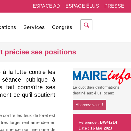
ESPACE AD
ESPACE ÉLUS
PRESSE
cations
Services
Congrès
t précise ses positions
 à la lutte contre les
 séance publique à
a fait connaître ses
Le quotidien d'informations
destiné aux élus locaux
ment ce qu'il soutient
Abonnez-vous !
te contre les feux de forêt est
é très largement amendée en
Référence :
BW41714
Date :
16 Mai 2023
 commencé par une prise de