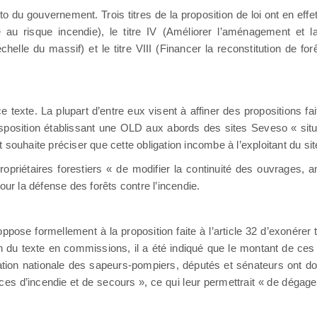
o du gouvernement. Trois titres de la proposition de loi ont en effet t
ce au risque incendie), le titre IV (Améliorer l’aménagement et l
helle du massif) et le titre VIII (Financer la reconstitution de for
xte. La plupart d’entre eux visent à affiner des propositions fai
sposition établissant une OLD aux abords des sites Seveso « si
 souhaite préciser que cette obligation incombe à l’exploitant du 
priétaires forestiers « de modifier la continuité des ouvrages,
our la défense des forêts contre l’incendie.
pose formellement à la proposition faite à l’article 32 d’exonérer
 du texte en commissions, il a été indiqué que le montant de ces 
ération nationale des sapeurs-pompiers, députés et sénateurs ont 
vices d’incendie et de secours », ce qui leur permettrait « de dé