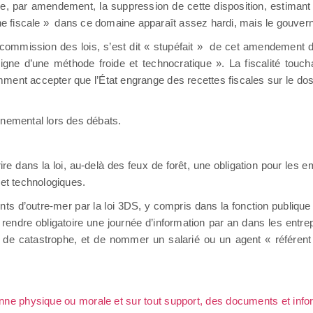
, par amendement, la suppression de cette disposition, estimant q
iche fiscale » dans ce domaine apparaît assez hardi, mais le gouv
a commission des lois, s’est dit « stupéfait » de cet amendement 
ne d’une méthode froide et technocratique ». La fiscalité toucha
mment accepter que l’État engrange des recettes fiscales sur le do
rnemental lors des débats.
re dans la loi, au-delà des feux de forêt, une obligation pour les e
 et technologiques.
 d’outre-mer par la loi 3DS, y compris dans la fonction publique te
 rendre obligatoire une journée d’information par an dans les entrep
de catastrophe, et de nommer un salarié ou un agent « référent 
sonne physique ou morale et sur tout support, des documents et info