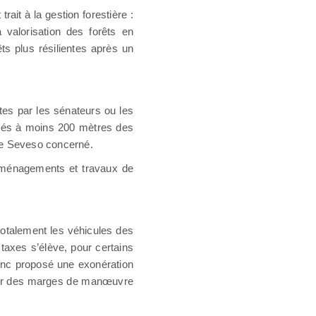
rait à la gestion forestière :
a valorisation des forêts en
êts plus résilientes après un
tes par les sénateurs ou les
tués à moins 200 mètres des
site Seveso concerné.
 aménagements et travaux de
 totalement les véhicules des
taxes s’élève, pour certains
donc proposé une exonération
gager des marges de manœuvre