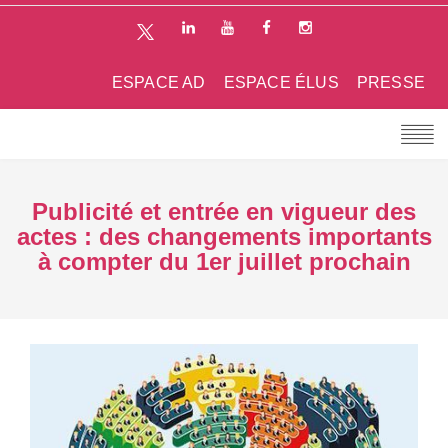
ESPACE AD
ESPACE ÉLUS
PRESSE
Publicité et entrée en vigueur des
actes : des changements importants
à compter du 1er juillet prochain