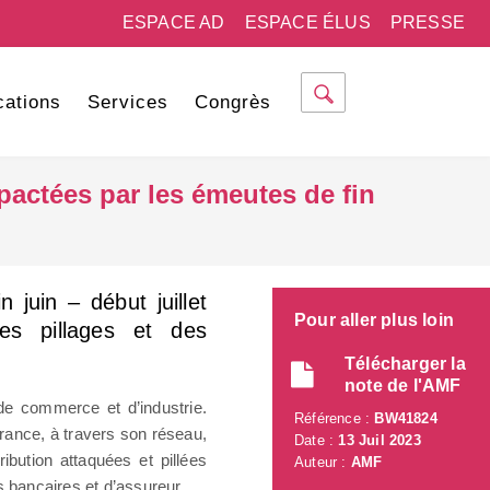
ESPACE AD
ESPACE ÉLUS
PRESSE
cations
Services
Congrès
mpactées par les émeutes de fin
 juin – début juillet
Pour aller plus loin
des pillages et des
Télécharger la
note de l'AMF
e commerce et d’industrie.
Référence :
BW41824
ance, à travers son réseau,
Date :
13 Juil 2023
bution attaquées et pillées
Auteur :
AMF
s bancaires et d’assureur.