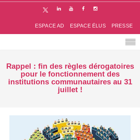
ESPACE AD
ESPACE ÉLUS
PRESSE
Rappel : fin des règles dérogatoires
pour le fonctionnement des
institutions communautaires au 31
juillet !