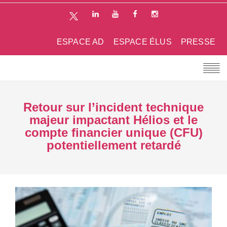
ESPACE AD
ESPACE ÉLUS
PRESSE
Retour sur l’incident technique
majeur impactant Hélios et le
compte financier unique (CFU)
potentiellement retardé