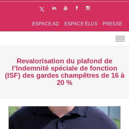
ESPACE AD
ESPACE ÉLUS
PRESSE
Revalorisation du plafond de
l’Indemnité spéciale de fonction
(ISF) des gardes champêtres de 16 à
20 %