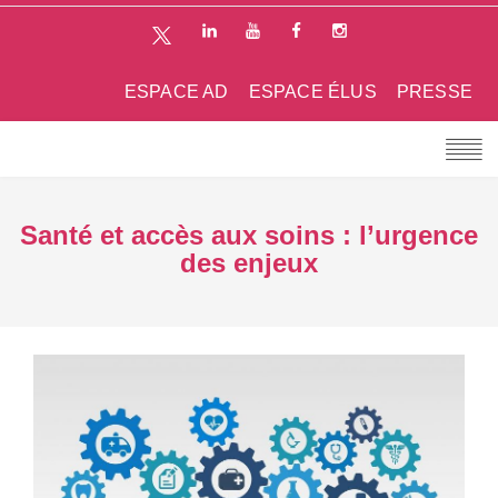
ESPACE AD
ESPACE ÉLUS
PRESSE
Santé et accès aux soins : l’urgence
des enjeux