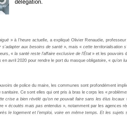
délégation.
biguë
» à l'heure actuelle, a expliqué Olivier Renaudie, professeur d
our s'adapter aux besoins de santé
», mais «
cette territorialisation 
leurs, «
la santé reste l'affaire exclusive de l'État
» et les pouvoirs 
x en avril 2020 pour rendre le port du masque obligatoire, «
qu'on l
pouvoirs de police du maire, les communes sont profondément impl
sanitaire. Ce sont elles qui ont pris à bras le corps les «
problème
te crise a bien révélé qu’on ne pouvait faire sans les élus locaux
»
re «
écoutés mais pas entendus
», notamment par les agences ré
près le logement et l’emploi, voire en même temps. Et les sujets s