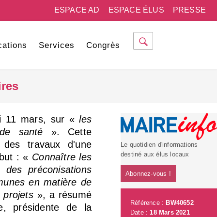
ESPACE AD
ESPACE ÉLUS
PRESSE
cations
Services
Congrès
ires
di 11 mars, sur «
les
 de santé
». Cette
 des travaux d'une
Le quotidien d'informations
destiné aux élus locaux
 but : «
Connaître les
ir des préconisations
Abonnez-vous !
mmunes en matière de
 projets
», a résumé
Référence :
BW40652
ine, présidente de la
Date :
18 Mars 2021