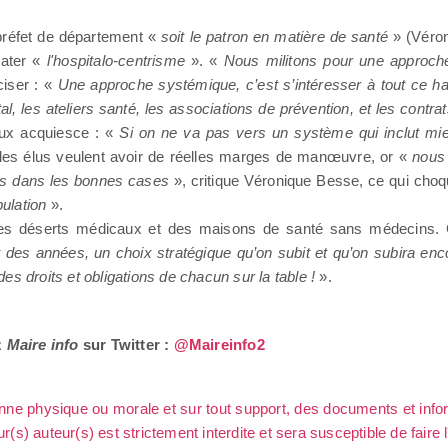
 préfet de département «
soit le patron en matière de santé
» (Véro
later «
l'hospitalo-centrisme
». «
Nous militons pour une approche t
ciser : «
Une approche systémique, c’est s’intéresser à tout ce ha
al, les ateliers santé, les associations de prévention, et les contr
oux acquiesce : «
Si on ne va pas vers un système qui inclut mi
les élus veulent avoir de réelles marges de manœuvre, or «
nous
pas dans les bonnes cases
», critique Véronique Besse, ce qui choqu
pulation
».
 des déserts médicaux et des maisons de santé sans médecins. C
des années, un choix stratégique qu’on subit et qu’on subira enco
 des droits et obligations de chacun sur la table !
».
z
Maire info
sur Twitter :
@Maireinfo2
sonne physique ou morale et sur tout support, des documents et info
ur(s) auteur(s) est strictement interdite et sera susceptible de faire 