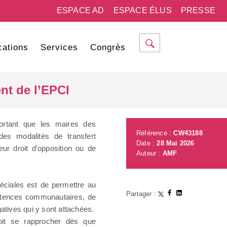
ESPACE AD
ESPACE ÉLUS
PRESSE
cations
Services
Congrès
nt de l’EPCI
portant que les maires des
Référence :
CW43188
es modalités de transfert
Date :
28 Mai 2026
eur droit d'opposition ou de
Auteur :
AMF
péciales est de permettre au
Partager :
pétences communautaires, de
atives qui y sont attachées.
doit se rapprocher dès que