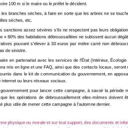
ire 100 m si le maire ou le préfet le décident.
les branches sèches, à faire en sorte que les arbres ne se touche
uilles sèches, etc.
 des sanctions assez sévères s’ils ne respectent pas leurs obligatio
que « 80% des habitations débroussaillées ne subissent aucun dégât
ratives pouvant s’élever à 30 euros par mètre carré non débrouss
s de sinistre.
e en partenariat avec les services de l’État (Intérieur, Écologie 
ra mis en ligne et une FAQ, ainsi que des contacts locaux, seront 
 fournis dans le kit de communication du gouvernement, en apposa
te internet ou leurs réseaux sociaux.
e gouvernement pour lancer cette campagne, à savoir la période
 que les opérations de débroussaillement elles-mêmes doivent ê
e été plus utile de mener cette campagne à l’automne dernier.
sonne physique ou morale et sur tout support, des documents et info