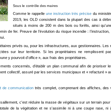
Sous le contrôle des maires
Comme le rappelle
une instruction très précise
du ministèr
2019, les OLD consistent dans la plupart des cas à débrou
situés à moins de 200 m des bois ou forêts, ainsi qu’u
in de fer. Preuve de l’évolution du risque incendie : l’instruction, 
hui.
taires privés ou, pour les infrastructures, aux gestionnaires. Les m
tées sur leur territoire. Si les propriétaires ne remplissent pas
ne y pourvoit d’office », aux frais des propriétaires.
ements concernés, d’établir un plan communal afin de prioriser le
t collectif, assuré par les services municipaux et « refacturé » a
it de communication
très complet, comprenant des affiches, des v
ssaillement, c’est réduire la masse de végétaux sur un terrain pour 
 totale de la végétation et ne s’assimile ni à une coupe rase, n