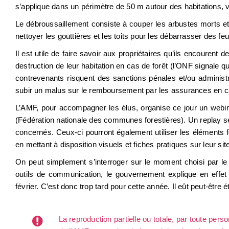
s’applique dans un périmètre de 50 m autour des habitations, vo
Le débroussaillement consiste à couper les arbustes morts et 
nettoyer les gouttières et les toits pour les débarrasser des fe
Il est utile de faire savoir aux propriétaires qu’ils encourent
destruction de leur habitation en cas de forêt (l’ONF signale 
contrevenants risquent des sanctions pénales et/ou administ
subir un malus sur le remboursement par les assurances en ca
L’AMF, pour accompagner les élus, organise ce jour un webinair
(Fédération nationale des communes forestières). Un replay se
concernés. Ceux-ci pourront également utiliser les éléments
en mettant à disposition visuels et fiches pratiques sur leur si
On peut simplement s’interroger sur le moment choisi par l
outils de communication, le gouvernement explique en effet
février. C’est donc trop tard pour cette année. Il eût peut-êtr
La reproduction partielle ou totale, par toute per