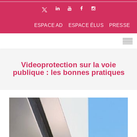
ESPACE AD
ESPACE ÉLUS
PRESSE
Videoprotection sur la voie
publique : les bonnes pratiques