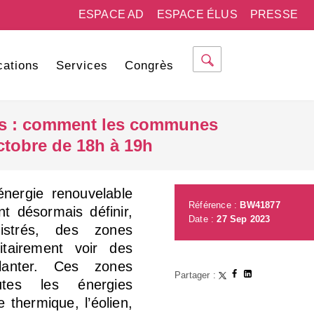
ESPACE AD
ESPACE ÉLUS
PRESSE
cations
Services
Congrès
les : comment les communes
octobre de 18h à 19h
énergie renouvelable
Référence :
BW41877
 désormais définir,
Date :
27 Sep 2023
istrés, des zones
ritairement voir des
planter. Ces zones
Partager :
utes les énergies
e thermique, l’éolien,