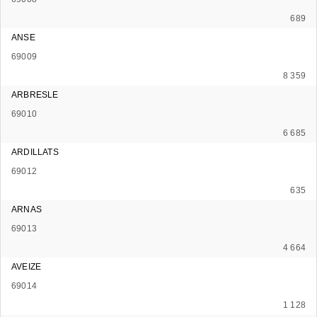
689
ANSE
69009
8 359
ARBRESLE
69010
6 685
ARDILLATS
69012
635
ARNAS
69013
4 664
AVEIZE
69014
1 128