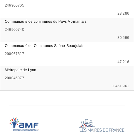
246900765
28 286
Communauté de communes du Pays Mornantais
246900740
30 596
Communauté de Communes Saône-Beaujolais
200067817
47 216
Métropole de Lyon
200046977
1 451 961