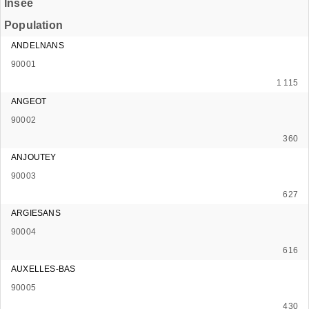
Insee
Population
ANDELNANS
90001
1 115
ANGEOT
90002
360
ANJOUTEY
90003
627
ARGIESANS
90004
616
AUXELLES-BAS
90005
430