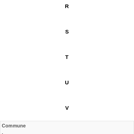
R
S
T
U
V
Commune