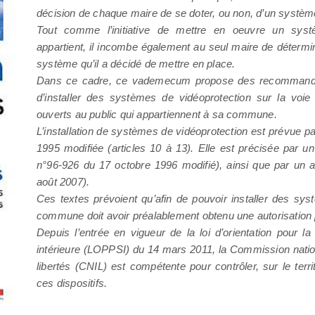
décision de chaque maire de se doter, ou non, d’un systèm
Tout comme l’initiative de mettre en oeuvre un systè
appartient, il incombe également au seul maire de détermine
système qu’il a décidé de mettre en place.
Dans ce cadre, ce vademecum propose des recommanda
d’installer des systèmes de vidéoprotection sur la voie
ouverts au public qui appartiennent à sa commune.
L’installation de systèmes de vidéoprotection est prévue par
1995 modifiée (articles 10 à 13). Elle est précisée par un
n°96-926 du 17 octobre 1996 modifié), ainsi que par un a
août 2007).
Ces textes prévoient qu’afin de pouvoir installer des sys
commune doit avoir préalablement obtenu une autorisation 
Depuis l’entrée en vigueur de la loi d’orientation pour l
intérieure (LOPPSI) du 14 mars 2011, la Commission nation
libertés (CNIL) est compétente pour contrôler, sur le terri
ces dispositifs.