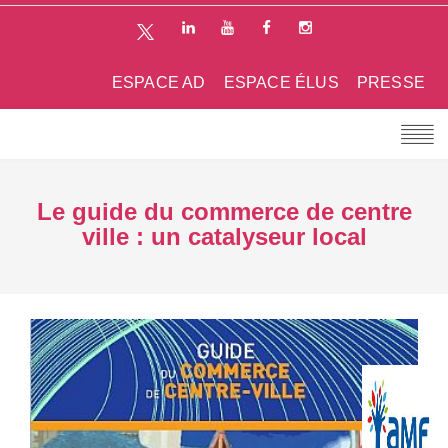
ESPACE AD
ESPACE ÉLUS
PRESSE
Le guide du commerce de centre
ville : un catalyseur local