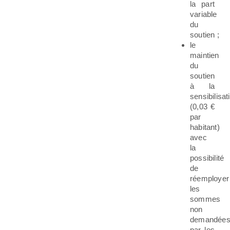
la part
variable
du
soutien ;
le
maintien
du
soutien
à la
sensibilisat
(0,03 €
par
habitant)
avec
la
possibilité
de
réemployer
les
sommes
non
demandée
par les