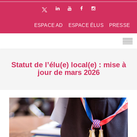
ESPACE AD
ESPACE ÉLUS
PRESSE
Statut de l’élu(e) local(e) : mise à
jour de mars 2026