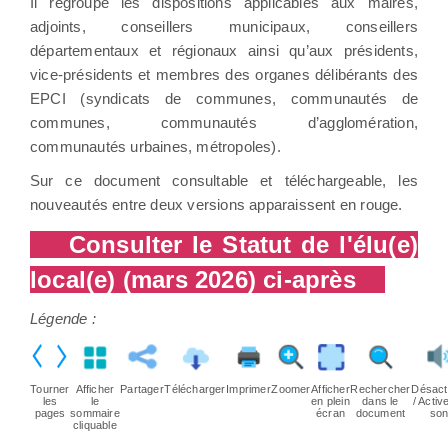
Il regroupe les dispositions applicables aux maires,
adjoints, conseillers municipaux, conseillers
départementaux et régionaux ainsi qu’aux présidents,
vice-présidents et membres des organes délibérants des
EPCI (syndicats de communes, communautés de
communes, communautés d’agglomération,
communautés urbaines, métropoles).
Sur ce document consultable et téléchargeable, les
nouveautés entre deux versions apparaissent en rouge.
Consulter le Statut de l'élu(e)
local(e) (mars 2026) ci-après
Légende :
Tourner
Afficher
Partager
Télécharger
Imprimer
Zoomer
Afficher
Rechercher
Désact
les
le
en plein
dans le
/ Active
pages
sommaire
écran
document
so
cliquable