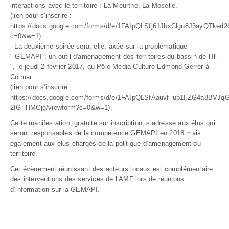
interactions avec le territoire : La Meurthe, La Moselle.
(lien pour s'inscrire :
https://docs.google.com/forms/d/e/1FAIpQLSfj61JbxClgu8J3ayQTke
c=0&w=1
)
.
- La deuxième soirée sera, elle, axée sur la problématique
" GEMAPI : un outil d'aménagement des territoires du bassin de l’Ill
", le jeudi 2 février 2017, au Pôle Média Culture Edmond Gerrer à
Colmar.
(lien pour s'inscrire :
https://docs.google.com/forms/d/e/1FAIpQLSfAauvf_up1IiZG4a8BVJ
2IG--HMCjg/viewform?c=0&w=1)
.
Cette manifestation, gratuite sur inscription, s’adresse aux élus qui
seront responsables de la compétence GEMAPI en 2018 mais
également aux élus chargés de la politique d’aménagement du
territoire.
Cet évènement réunissant des acteurs locaux est complémentaire
des interventions des services de l’AMF lors de réunions
d’information sur la GEMAPI.