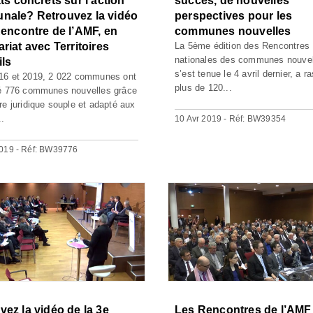
ts concrets sur l'action
succès, de nouvelles
ale? Retrouvez la vidéo
perspectives pour les
Rencontre de l’AMF, en
communes nouvelles
riat avec Territoires
La 5ème édition des Rencontres
nationales des communes nouvel
ls
s’est tenue le 4 avril dernier, a 
16 et 2019, 2 022 communes ont
plus de 120...
é 776 communes nouvelles grâce
re juridique souple et adapté aux
..
10 Avr 2019 - Réf: BW39354
019 - Réf: BW39776
vez la vidéo de la 3e
Les Rencontres de l’AMF