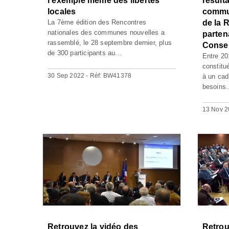
l’exemple même des libertés
résulta
locales
commun
La 7ème édition des Rencontres
de la 
nationales des communes nouvelles a
partena
rassemblé, le 28 septembre dernier, plus
Consei
de 300 participants au...
Entre 20
constitu
30 Sep 2022 - Réf: BW41378
à un cad
besoins.
13 Nov 2
Retrouvez la vidéo des
Retrou