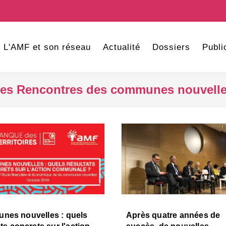
L'AMF et son réseau
Actualité
Dossiers
Publi
es Rencontres des communes nouvell
es nouvelles : quels
Après quatre années de