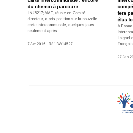
carte intercommunale : encore
interc
du chemin à parcourir
compét
L&#8217;AMF, réunie en Comité
fera p
directeur, a pris position sur la nouvelle
élus l
carte intercommunale, quelques jours
A l'issu
seulement après...
Intercom
Laignel e
François
7 Avr 2016 - Réf: BW14527
27 Jan 2