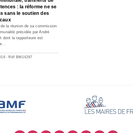
ommunale, transferts de
ences : la réforme ne se
as sans le soutien des
ocaux
e de la réunion de sa commission
munalité présidée par André
t dont la rapporteure est
e...
016 - Réf: BW14297